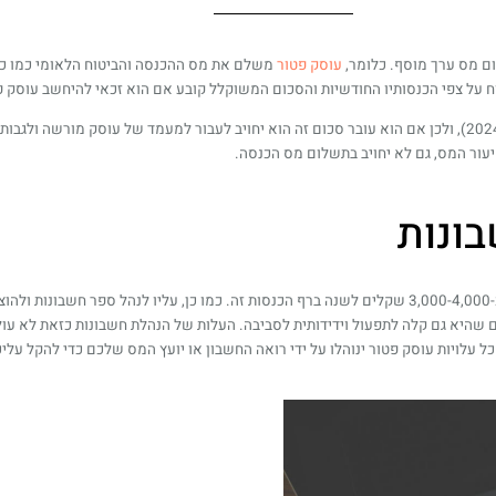
ם מס ערך מוסף. כלומר,
עוסק פטור
משלם את מס ההכנסה והביטוח הלאומי כמו כל 
 על צפי הכנסותיו החודשיות והסכום המשוקלל קובע אם הוא זכאי להיחשב עוסק פ
רף ההכנסות השנתי לעוסק פטור לשנה נקבע בסכום של 120,000 ₪ (נכון לשנת 2024), ולכן אם הוא עובר סכום זה הוא יחויב 
יעור המס, גם לא יחויב בתשלום מס הכנסה.
בונות
כל עצמאי שאינו משלם מס הכנסה עליו לשלם לביטוח לאומי, וזה מגיע לסך של כ-3,000-4,000 שקלים לשנה ברף הכנס
 שהיא גם קלה לתפעול וידידותית לסביבה. העלות של הנהלת חשבונות כזאת לא עו
עלויות עוסק פטור ינוהלו על ידי רואה החשבון או יועץ המס שלכם כדי להקל עליכ