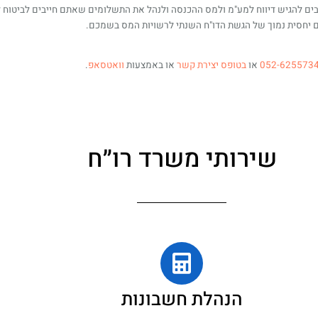
ים להגיש דיווח למע"מ ולמס ההכנסה ולנהל את התשלומים שאתם חייבים לביטוח 
ם יחסית נמוך של הגשת הדו"ח השנתי לרשויות המס בשמכם.
052-625573
או
בטופס יצירת קשר
או באמצעות
וואטסאפ
.
שירותי משרד רו״ח
הנהלת חשבונות