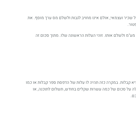
שכיר ועצמאי, אולם אינו מחויב לגבות ולשלם מס ערך מוסף. את
טור.
לעבור למעמד של עוסק מורשה ולגבות מע"מ ולשלם אותו. זוהי העלות הראשונה שלו. מתוך סכום זה
ות זה. כמו כן, עליו לנהל ספר חשבונות ולהוציא קבלות. במקרה כזה תהיה לו עלות של הדפסת ספר קבלות או כמו
לה על סכום של כמה עשרות שקלים בחודש, תשלום לתוכנה, או
ם.