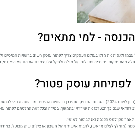
כנסה - למי מתאים?
עצמו ולנסות את מזלו בעולם העסקים צריך לפתוח עוסק רשום ברשויות המיסים ולהו
חלה מהתעסקות עם גביה ותשלום של מע"מ ולהקל על עצמכם את הנושא הפיננסי, כ
 לפתיחת עוסק פטור?
התשובה היא כן. ניתן להיות עוסקים פטורים עד הכנסה שנתית בגובה 120,000 ₪ (נכון לשנת 2024). הסכום המדו
וב לוודאי שגם כך תצטרכו את שירותיו בהמשך. במידה ובכל זאת החלטתם לפתוח ע
לאחר מכן למס הכנסה ואז לביטוח לאומי.
טרכו לצלם תעודת זהות וספח (מומלץ לצלם מראש), להביא אישור ניהול חשבון או צילום שיק מב