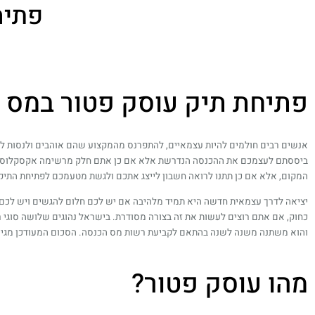
פתיח
פתיחת תיק עוסק פטור במס ה
אנשים רבים חולמים להיות עצמאיים, להתפרנס מהמקצוע שהם אוהבים ולנסות להצ
ביססתם לעצמכם את ההכנסה הנדרשת אלא אם כן אתם חלק מרשימה אקסקלוסיבית 
המקום, אלא אם כן תתנו לרואה חשבון לייצג אתכם ולגשת מטעמכם לפתיחת התיק
יציאה לדרך עצמאית חדשה היא תמיד מלהיבה אם יש לכם חלום להגשים ויש לכם
כחוק, אם אתם רוצים לעשות את זה בצורה מסודרת. בישראל נהוגים שלושה סוגי
והוא משתנה משנה לשנה בהתאם לקביעת רשות מס הכנסה. הסכום המעודכן מגיע ל- 120,000 ₪ (נכון לשנת 2024) ואם אתם צופים שתעברו סכום זה אתם תידרשו להירשם כעוסק מורשה במ
מהו עוסק פטור?